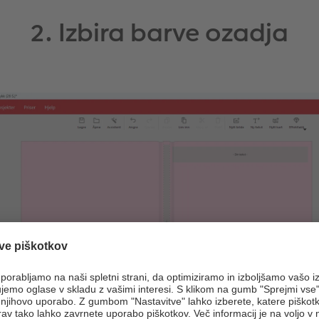
2. Izbira barve ozadja