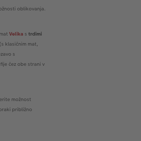
možnosti oblikovanja.
rmat
Velika
s
trdimi
 (s klasičnim mat,
ezavo s
fije čez obe strani v
berite možnost
raki približno