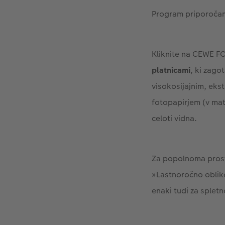
Program priporočamo 
Kliknite na CEWE FO
platnicami
, ki zago
visokosijajnim, ekst
fotopapirjem (v mat, 
celoti vidna.
Za popolnoma prosto
»Lastnoročno obliko
enaki tudi za splet