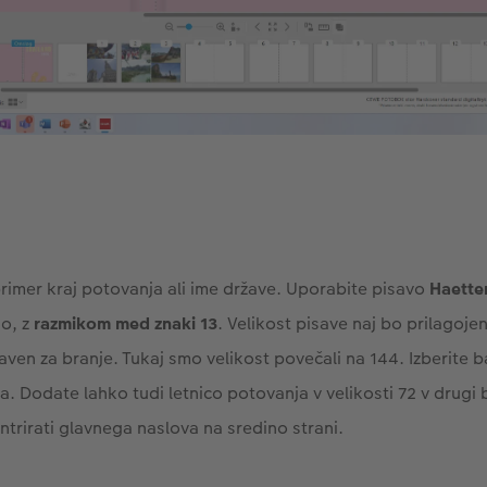
primer kraj potovanja ali ime države. Uporabite pisavo
Haette
jo, z
razmikom med znaki 13
. Velikost pisave naj bo prilagoje
aven za branje. Tukaj smo velikost povečali na 144. Izberite b
. Dodate lahko tudi letnico potovanja v velikosti 72 v drugi 
ntrirati glavnega naslova na sredino strani.