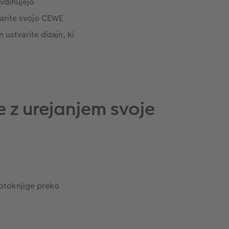
avdihujejo
arite svojo CEWE
ustvarite dizajn, ki
e z urejanjem svoje
fotoknjige preko