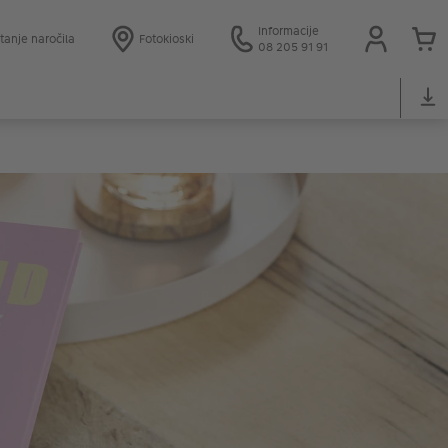
Informacije
tanje naročila
Fotokioski
08 205 91 91