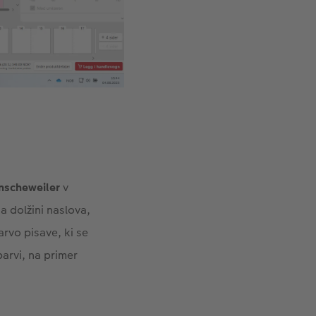
nscheweiler
v
na dolžini naslova,
arvo pisave, ki se
barvi, na primer