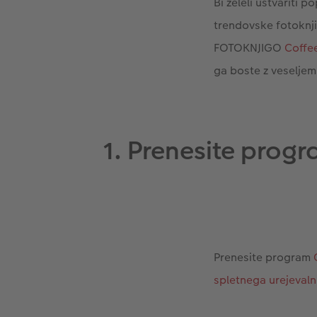
Bi želeli ustvariti 
trendovske fotoknj
FOTOKNJIGO
Coffe
ga boste z veseljem 
1. Prenesite progr
Prenesite program
spletnega urejevaln