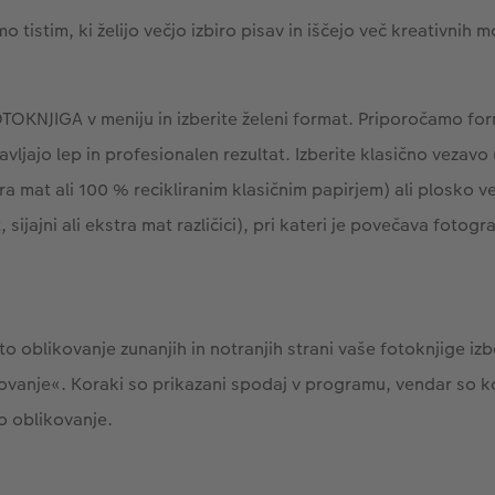
tistim, ki želijo večjo izbiro pisav in iščejo več kreativnih 
TOKNJIGA v meniju in izberite želeni format. Priporočamo fo
tavljajo lep in profesionalen rezultat. Izberite klasično vezavo
ra mat ali 100 % recikliranim klasičnim papirjem) ali plosko v
sijajni ali ekstra mat različici), pri kateri je povečava fotogra
 oblikovanje zunanjih in notranjih strani vaše fotoknjige iz
vanje«. Koraki so prikazani spodaj v programu, vendar so ko
no oblikovanje.