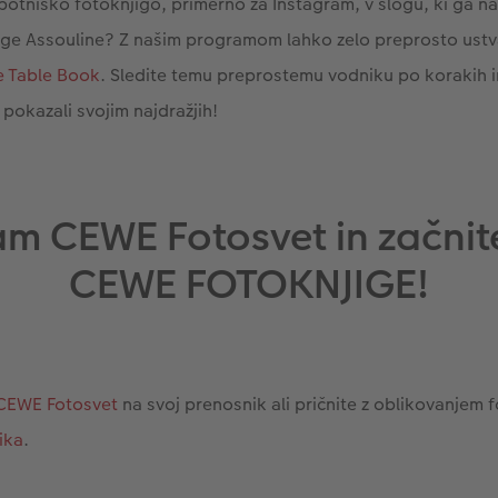
popotniško fotoknjigo, primerno za Instagram, v slogu, ki ga n
ige Assouline? Z našim programom lahko zelo preprosto ustv
e Table Book
. Sledite temu preprostemu vodniku po korakih in 
pokazali svojim najdražjih!
am CEWE Fotosvet in začnit
CEWE FOTOKNJIGE!
CEWE Fotosvet
na svoj prenosnik ali pričnite z oblikovanjem 
ika
.