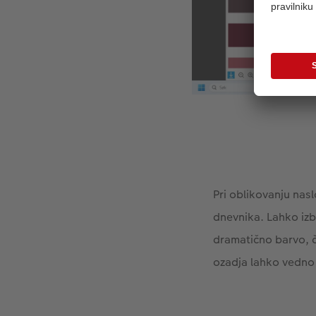
Pri oblikovanju nas
dnevnika. Lahko izb
dramatično barvo, če
ozadja lahko vedno 