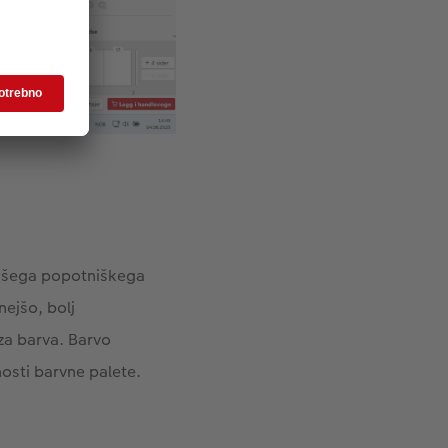
 vašega popotniškega
nejšo, bolj
oza barva. Barvo
osti barvne palete.