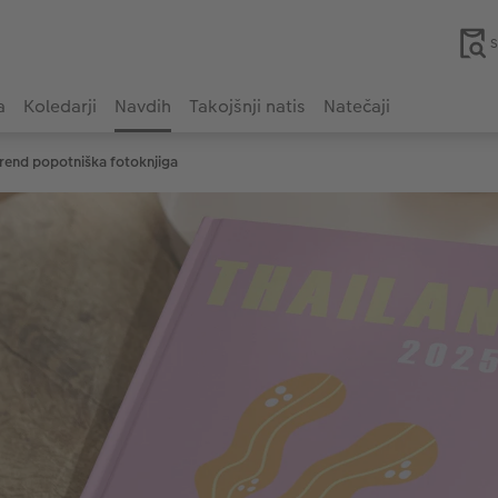
S
a
Koledarji
Navdih
Takojšnji natis
Natečaji
trend popotniška fotoknjiga