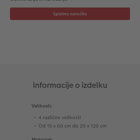
Takojšnja nalepka
Fototrak
XXL Retro fotografija
Informacije o izdelku
Velikosti:
4 različne velikosti
Od 15 x 60 cm do 20 x 120 cm
Material: