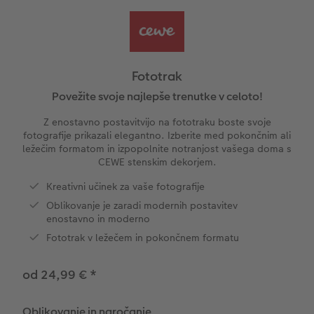
Vzorčne fotoknjige strank
Nature fotografije
Fotografija na aluminiju, direkten natis
Voščilnice
Ideje za unikatna darila
Deluje takole
Velikost fotografije
Galerijski tisk
Svet hišnih ljubljenčkov
Ideje za darila za vaše najdražje
ram
Fototrak
Otroška CEWE FOTOKNJIGA
Premium poster
Fotografija na penasti podlagi
Izdelki za šolo in pisarno
Potovanje
Povežite svoje najlepše trenutke v celoto!
Z enostavno postavitvijo na fototraku boste svoje
Zbirka Art Collection
Art fotografije
Poročna tabla dobrodošlice
Darilne fotoskatle
Poroka
fotografije prikazali elegantno. Izberite med pokončnim ali
ležečim formatom in izpopolnite notranjost vašega doma s
CEWE stenskim dekorjem.
Normalna obdelava fotografij
Letvica za poster
Tekstil
Matura
Kreativni učinek za vaše fotografije
Škatle za shranjevanje fotografij
Hexxas
Umetniške fotografije
Oblikovanje je zaradi modernih postavitev
enostavno in moderno
Paketi fotografij
Fotografija na lesu
Fotokoledarji
Fototrak v ležečem in pokončnem formatu
Fotonalepke
Večdelna dekoracija sten
Otroška CEWE FOTOKNJIGA
od 24,99 €
*
CEWE TAKOJŠNJI NATIS FOTOGRAFIJ
Foto kolaži
Oblikovanje in naročanje