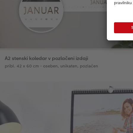
A2 stenski koledar v pozlačeni izdaji
pribl. 42 x 60 cm - oseben, unikaten, pozlačen