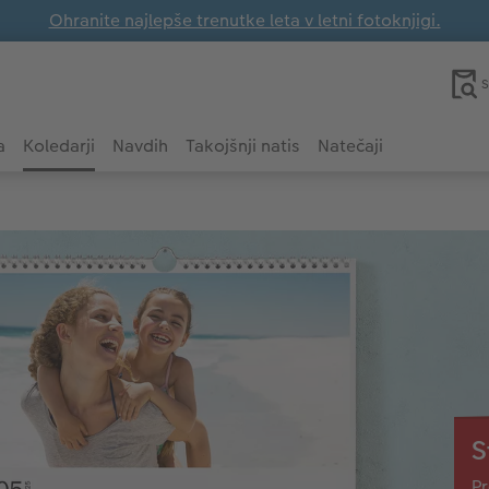
Ohranite najlepše trenutke leta v letni fotoknjigi.
S
a
Koledarji
Navdih
Takojšnji natis
Natečaji
S
Pr