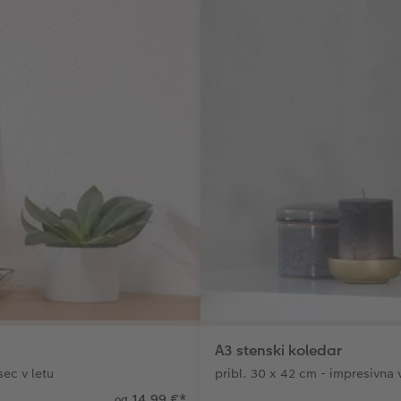
A3 stenski koledar
sec v letu
pribl. 30 x 42 cm - impresivna 
14,99 €
*
od