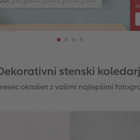
št
Dekorativni stenski koledarj
mesec okrašen z vašimi najlepšimi fotogra