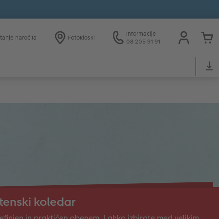
Informacije
tanje naročila
Fotokioski
08 205 91 91
tenski koledar
efinjen in praktičen obenem. Lahko izbirate med velikim