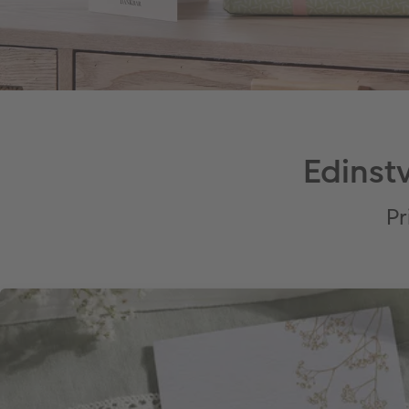
Edinst
Pr