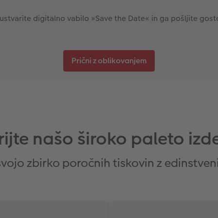
i, ustvarite digitalno vabilo »Save the Date« in ga pošljite g
Prični z oblikovanjem
ijte našo široko paleto izd
vojo zbirko poročnih tiskovin z edinstve