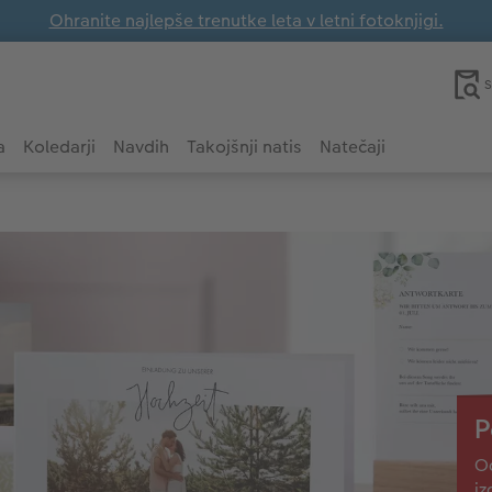
Ohranite najlepše trenutke leta v letni fotoknjigi.
S
a
Koledarji
Navdih
Takojšnji natis
Natečaji
P
Od
iz