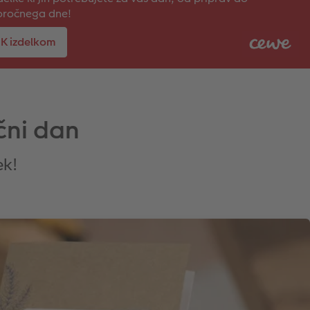
oročnega dne!
K izdelkom
čni dan
ek!