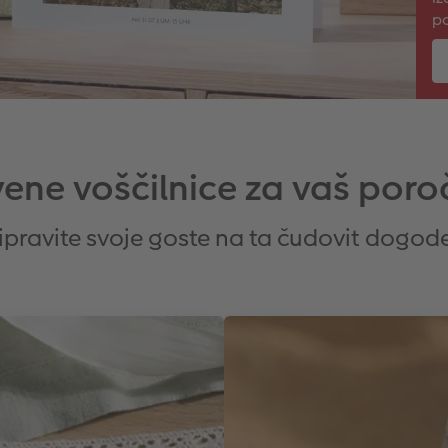
p
vene voščilnice za vaš poro
ipravite svoje goste na ta čudovit dogod