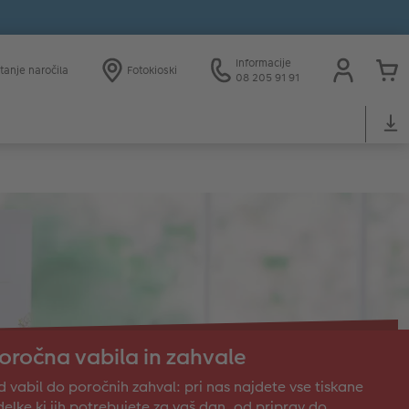
Informacije
tanje naročila
Fotokioski
08 205 91 91
oročna vabila in zahvale
 vabil do poročnih zahval: pri nas najdete vse tiskane
delke ki jih potrebujete za vaš dan, od priprav do