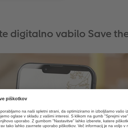
ite digitalno vabilo Save th