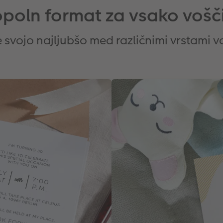
poln format za vsako vošč
e svojo najljubšo med različnimi vrstami vo