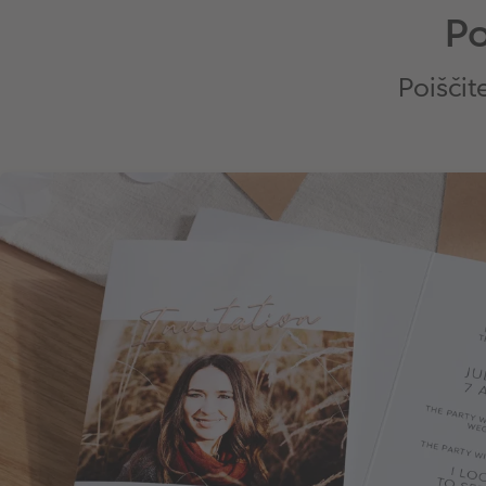
Po
Poiščit