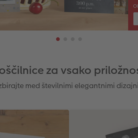
Ob
oščilnice za vsako priložno
zbirajte med številnimi elegantnimi dizajn