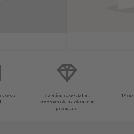
za vsako
Z zlatim, rose-zlatim,
17 raz
t
srebrnim ali lak okrasnim
premazom