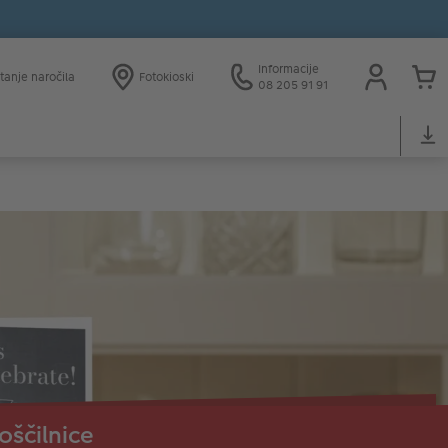
Informacije
tanje naročila
Fotokioski
08 205 91 91
oščilnice