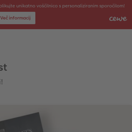
likujte unikatno voščilnico s personaliziranim sporočilom!
Več informacij
st
i!