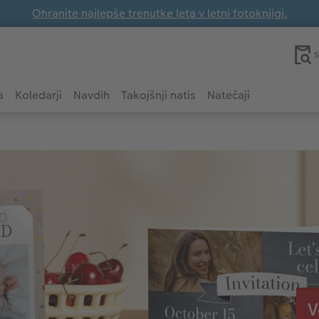
Ohranite najlepše trenutke leta v letni fotoknjigi.
S
a
Koledarji
Navdih
Takojšnji natis
Natečaji
V