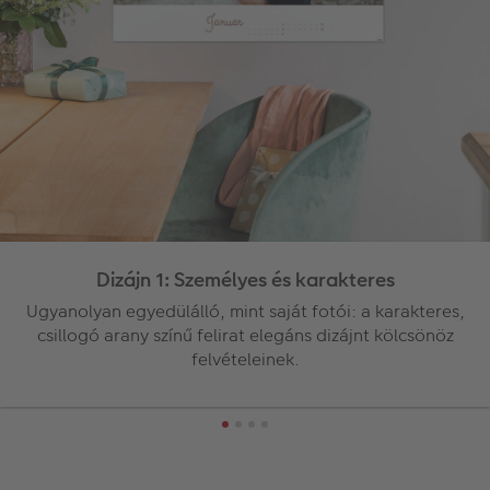
Dizájn 1: Személyes és karakteres
Ugyanolyan egyedülálló, mint saját fotói: a karakteres,
csillogó arany színű felirat elegáns dizájnt kölcsönöz
felvételeinek.