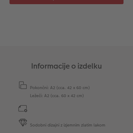
CEWE TAKOJŠNJI NATIS FOTOGRAFIJ
Foto kolaži
Takojšnja nalepka
Fototrak
XXL Retro fotografija
Informacije o izdelku
Pokončni: A2 (cca. 42 x 60 cm)
Ležeči: A2 (cca. 60 x 42 cm)
Sodobni dizajni z izjemnim zlatim lakom