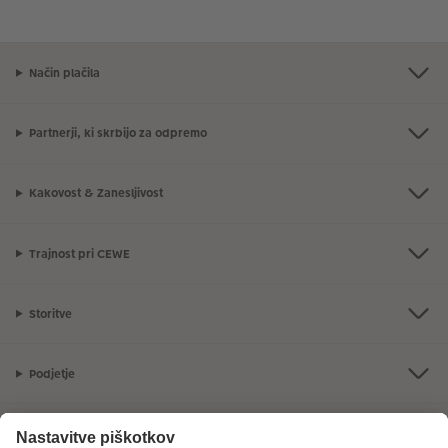
Način plačila
Partnerji, ki skrbijo za odpremo
Kakovost & Zanesljivost
Trajnost pri CEWE
Storitve
Podjetje
Ponudba