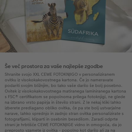
Še več prostora za vaše najlepše zgodbe
Shranite svojo XXL CEWE FOTOKNJIGO v personaliziranem
ovitku iz visokokakovostnega kartona. Če jo nameravate
podariti svojim bližnjim, bo tako vaše darilo še bolj posebno.
Ovitek iz visokokakovostnega matiranega laminiranega kartona
s FSC® certifikatom se popolnoma prilega fotoknjigi, ne glede
na izbrano vrsto papirja in število strani. Z le nekaj kliki lahko
izberete predlagano obliko ovitka, če pa ste bolj ustvarjalne
narave, lahko sprednjo in zadnjo stran ovitka personalizirate s
fotografijami, kliparti in osebnim besedilom. Zaradi odprte
strani je hrbtišče CEWE FOTOKNJIGE vidno in omogoča, da jo
preprosto vzamete iz ovitka - popolno kot darilo ali za na