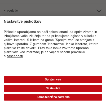
Podjetje
Ponudba
CEWE Fotosvet
V primeru vprašanj glede naših storitev ali vašega naročila, nas pokličite
na sledečo telefonsko številko:
08 205 91 91
od ponedeljka do petka: 8:00
– 17:00
*Cene so priporočene potrošniške cene in vključujejo DDV. Cene ne vključujejo
stroškov dostave!
Cenik