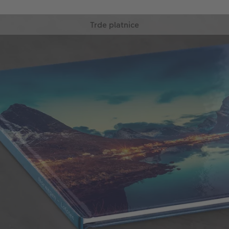
Trde platnice
Zahvaljujoč tej vrsti vezave se vaša fotoknjiga
odlično prilega klasičnim knjigam na polici! Trda
vezava je trpežna in oblikujete jo lahko tako, kot
ste si zamislili!