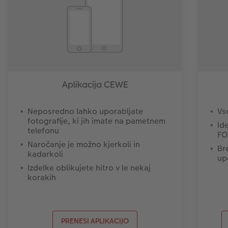
Aplikacija CEWE
Neposredno lahko uporabljate
Vs
fotografije, ki jih imate na pametnem
Id
telefonu
FO
Naročanje je možno kjerkoli in
Br
kadarkoli
up
Izdelke oblikujete hitro v le nekaj
korakih
PRENESI APLIKACIJO