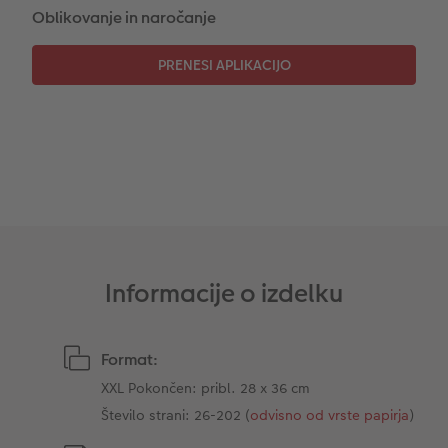
Oblikovanje in naročanje
CEWE TAKOJŠNJI NATIS FOTOGRAFIJ
Foto kolaži
Takojšnja nalepka
Fototrak
XXL Retro fotografija
Informacije o izdelku
Format:
XXL Pokončen: pribl. 28 x 36 cm
Število strani: 26-202 (
odvisno od vrste papirja
)