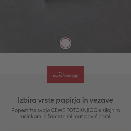
Vzdržljivost, kakovostni tisk
Velika hrbtenica, ki jo je mogoče urejati
Z okrasnim premazom v zlati, rose-zlati,
srebrni barvi, ali z učinkom laka
Možnost urejanja do 178 strani
Več informacij
Izbira vrste papirja in vezave
Popestrite svojo CEWE FOTOKNJIGO s sijajnim
učinkom in žametnimi mat površinami