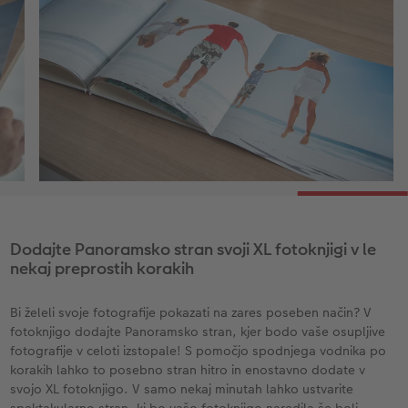
Dodajte Panoramsko stran svoji XL fotoknjigi v le
nekaj preprostih korakih
Bi želeli svoje fotografije pokazati na zares poseben način? V
fotoknjigo dodajte Panoramsko stran, kjer bodo vaše osupljive
fotografije v celoti izstopale! S pomočjo spodnjega vodnika po
korakih lahko to posebno stran hitro in enostavno dodate v
svojo XL fotoknjigo. V samo nekaj minutah lahko ustvarite
spektakularno stran, ki bo vašo fotoknjigo naredila še bolj