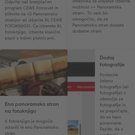
vmesnika za urejanje izberite
Odprite naš brezplačen
možnost »+ Panoramska
program CEWE Fotosvet in
stran«. To vam bo
kliknite na »S Panoramsko
omogočilo, da za
stranjo« ali izberite XL CEWE
Panoramsko stran dodate
FOTOKNJIGO. Če izberete XL
dodatne strani.
fotoknjigo, izberite klasični
papir s trdimi platnicami.
Dodaj
fotografije
Povlecite
želeno
fotografijo (ali
fotografije) v
območje za
Ena panoramska stran
fotografije in
na fotoknjigo
se prepričajte,
da so lepo
V fotoknjigo je mogoče
poravnane.
vstaviti le eno Panoramsko
Pazite, da v
stran.
sredinski