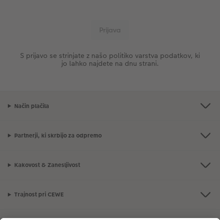
S prijavo se strinjate z našo politiko varstva podatkov, ki
jo lahko najdete na dnu strani.
Način plačila
Partnerji, ki skrbijo za odpremo
Kakovost & Zanesljivost
Trajnost pri CEWE