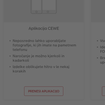
Aplikacija CEWE
Neposredno lahko uporabljate
Vs
fotografije, ki jih imate na pametnem
Id
telefonu
FO
Naročanje je možno kjerkoli in
Br
kadarkoli
up
Izdelke oblikujete hitro v le nekaj
korakih
PRENESI APLIKACIJO