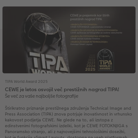
TIPA World Award 2025
CEWE je letos osvojil več prestižnih nagrad TIPA!
Še več za vaše najboljše fotografije
Štirikratno priznanje prestižnega združenja Technical Image and
Press Association (TIPA) znova potrjuje inovativnost in vrhunsko
kakovost podjetja CEWE. Ne glede na to, ali izstopa z
edinstvenimi fotografskimi izdelki, kot je CEWE FOTOKNJIGA s
Panoramsko stranjo, ali z najnovejšimi tehnološkimi dosežki,
kot je funkcija »Smart Layout«, dostopna na vseh platformah