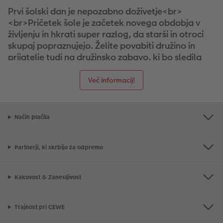
Prvi šolski dan je nepozabno doživetje<br>
Takojšnja nalepka
Fototrak
<br>Pričetek šole je začetek novega obdobja v
življenju in hkrati super razlog, da starši in otroci
XXL Retro fotografija
skupaj popraznujejo. Želite povabiti družino in
prijatelje tudi na družinsko zabavo, ki bo sledila
šolski slovesnosti?
Personalizirane CEWE voščilnice
so elegantna oblika vabila – v obliki
razglednice,
Več informacij!
klasične voščilnice ali foto voščilnice
. Lahko
izbirate med različnimi formati in postavitvami.
Vabila s fotografijo otroka ob pričetku šole, bodo
Način plačila
gostom vedno predstavljala lep spomin na
dogodek. Klasične voščilnice boste prejeli v
kompletu s pripadajočimi ovojnicami.<br>
Partnerji, ki skrbijo za odpremo
<br>### Tako oblikujete lastno vabilo na
slovesnost ob prvem šolskem dnevu:<br>
Kakovost & Zanesljivost
<br>Vabila lahko oblikujete z brezplačnim
programom CEWE Fotosvet
ali pa CEWE voščilnico
enostavno oblikujete na spletu. Predznanje ni
Trajnost pri CEWE
potrebno. Oblikovanje je intuitivno, zato