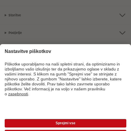
Storitve
Podjetje
Ponudba
CEWE Fotosvet
V primeru vprašanj glede naših storitev ali vašega naročila, nas pokličite
na sledečo telefonsko številko:
08 205 91 91
od ponedeljka do petka: 8:00
– 17:00