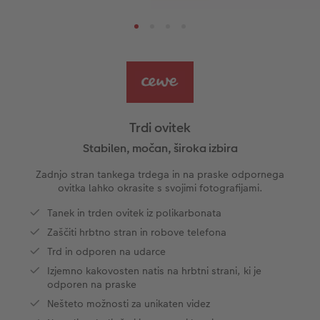
Oblikovanje letne fotoknjige po korakih
Velike fotografije na fotopapirju
Fotoposter z zemljevidom
Fotomagneti
Foto nasveti in triki
s
Predloge knjig
Little Prints
Fotografija za akrilom, direktni natis
Dekoracija
CEWE zgodbe
Vzorčne fotoknjige strank
Nature fotografije
Fotografija na aluminiju, direkten natis
Voščilnice
Ideje za unikatna darila
Deluje takole
Velikost fotografije
Galerijski tisk
Svet hišnih ljubljenčkov
Ideje za darila za vaše najdražje
ram
Trdi ovitek
Otroška CEWE FOTOKNJIGA
Premium poster
Fotografija na penasti podlagi
Izdelki za šolo in pisarno
Potovanje
Stabilen, močan, široka izbira
Zadnjo stran tankega trdega in na praske odpornega
Zbirka Art Collection
Art fotografije
Poročna tabla dobrodošlice
Darilne fotoskatle
Poroka
ovitka lahko okrasite s svojimi fotografijami.
Tanek in trden ovitek iz polikarbonata
Normalna obdelava fotografij
Letvica za poster
Tekstil
Matura
Zaščiti hrbtno stran in robove telefona
Škatle za shranjevanje fotografij
Hexxas
Umetniške fotografije
Trd in odporen na udarce
Izjemno kakovosten natis na hrbtni strani, ki je
Paketi fotografij
Fotografija na lesu
Fotokoledarji
odporen na praske
Nešteto možnosti za unikaten videz
Fotonalepke
Večdelna dekoracija sten
Otroška CEWE FOTOKNJIGA