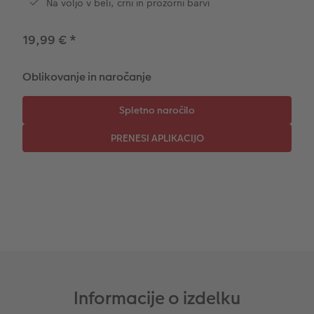
Na voljo v beli, črni in prozorni barvi
CEWE TAKOJŠNJI NATIS FOTOGRAFIJ
Foto kolaži
19,99 €
*
Takojšnja nalepka
Fototrak
Oblikovanje in naročanje
XXL Retro fotografija
Informacije o izdelku