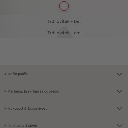
Svež videz - spoznajte naš odtenek bele!
Trdi ovitek - črn
Več informacij
Več informacij
Črn in vsestranski - oblikujte obstojen trdi ovitek v
Prični z oblikovanjem
Več informacij
elegantni črni barvi!
Prični z oblikovanjem
Način plačila
Partnerji, ki skrbijo za odpremo
Kakovost & Zanesljivost
Trajnost pri CEWE