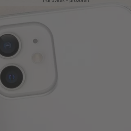
Trdi ovitek - prozoren
Prefinjen in eleganten - oblikujte lasten prozoren
trdi ovitek!
Prični z oblikovanjem
Trdi ovitek - bel