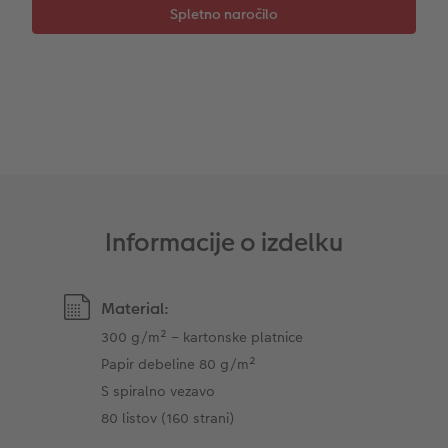
Takojšnja nalepka
Fototrak
XXL Retro fotografija
Informacije o izdelku
Material:
300 g/m² – kartonske platnice
Papir debeline 80 g/m²
S spiralno vezavo
80 listov (160 strani)