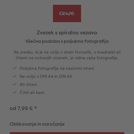
Vzorčne fotoknjige strank
Nature fotografije
Fotografija na aluminiju, direkten natis
Voščilnice
Ideje za unikatna darila
Deluje takole
Velikost fotografije
Galerijski tisk
Svet hišnih ljubljenčkov
Ideje za darila za vaše najdražje
ram
Zvezek s spiralno vezavo
Otroška CEWE FOTOKNJIGA
Premium poster
Fotografija na penasti podlagi
Potovanje
Izdelki za šolo in pisarno
Všečna podoba s poljubno fotografijo
Na zvezku, ki je na voljo v dveh formatih, s kvadratki ali
Zbirka Art Collection
Art fotografije
Poročna tabla dobrodošlice
Darilne fotoskatle
Poroka
črtami na notranjih straneh, je vidna vaša fotografija.
Poljubna fotografija na naslovni strani
Normalna obdelava fotografij
Letvica za poster
Tekstil
Matura
Na voljo v DIN A4 in DIN A5
Škatle za shranjevanje fotografij
Hexxas
Umetniške fotografije
80 strani
Črtni ali karo
Paketi fotografij
Fotografija na lesu
Fotokoledarji
od 7,99 €
*
Fotonalepke
Večdelna dekoracija sten
Otroška CEWE FOTOKNJIGA
Oblikovanje in naročanje
CEWE TAKOJŠNJI NATIS FOTOGRAFIJ
Foto kolaži