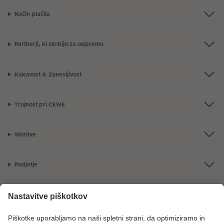
Način plačila
Partnerji, ki skrbijo za odpremo
Kakovost & Zanesljivost
Trajnost pri CEWE
Storitve
Podjetje
Ponudba