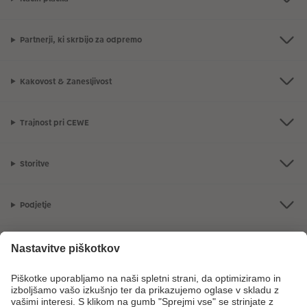
Partnerji, ki skrbijo za odpremo
Kakovost & Zanesljivost
Trajnost pri CEWE
Storitve
Podjetje
Ponudba
CEWE Fotosvet