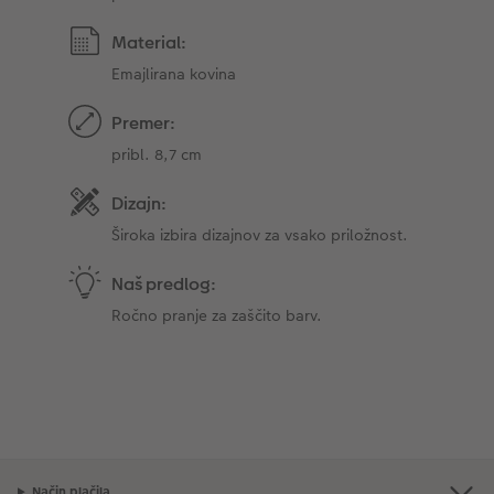
Material:
Emajlirana kovina
Premer:
pribl. 8,7 cm
Dizajn:
Široka izbira dizajnov za vsako priložnost.
Naš predlog:
Ročno pranje za zaščito barv.
Način plačila