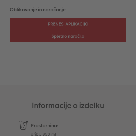
Oblikovanje in naročanje
CEWE TAKOJŠNJI NATIS FOTOGRAFIJ
Foto kolaži
Takojšnja nalepka
Fototrak
XXL Retro fotografija
Informacije o izdelku
Prostornina:
pribl. 350 ml