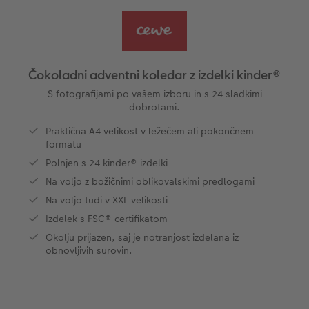
Vzorčne fotoknjige strank
Nature fotografije
Fotografija na aluminiju, direkten natis
Voščilnice
Ideje za unikatna darila
Deluje takole
Velikost fotografije
Galerijski tisk
Svet hišnih ljubljenčkov
Ideje za darila za vaše najdražje
ram
Čokoladni adventni koledar z izdelki kinder®
Otroška CEWE FOTOKNJIGA
Premium poster
Fotografija na penasti podlagi
Izdelki za šolo in pisarno
Potovanje
S fotografijami po vašem izboru in s 24 sladkimi
dobrotami.
Zbirka Art Collection
Art fotografije
Poročna tabla dobrodošlice
Darilne fotoskatle
Poroka
Praktična A4 velikost v ležečem ali pokončnem
formatu
Normalna obdelava fotografij
Letvica za poster
Tekstil
Matura
Polnjen s 24 kinder® izdelki
Na voljo z božičnimi oblikovalskimi predlogami
Škatle za shranjevanje fotografij
Hexxas
Umetniške fotografije
Na voljo tudi v XXL velikosti
Izdelek s FSC® certifikatom
Paketi fotografij
Fotografija na lesu
Fotokoledarji
Okolju prijazen, saj je notranjost izdelana iz
obnovljivih surovin.
Fotonalepke
Večdelna dekoracija sten
Otroška CEWE FOTOKNJIGA
CEWE TAKOJŠNJI NATIS FOTOGRAFIJ
Foto kolaži