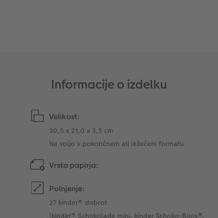
Takojšnja nalepka
Fototrak
XXL Retro fotografija
Informacije o izdelku
Velikost:
30,5 x 21,0 x 3,5 cm
Na voljo v pokončnem ali ležečem formatu
Vrsta papirja:
Polnjenje:
27 kinder® dobrot
(kinder® Schokolade mini, kinder Schoko-Bons®,