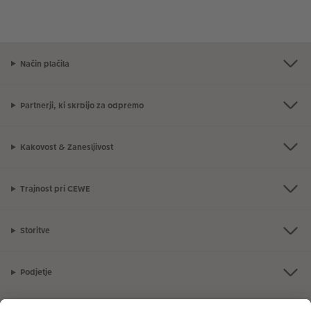
Način plačila
Partnerji, ki skrbijo za odpremo
Kakovost & Zanesljivost
Trajnost pri CEWE
Storitve
Podjetje