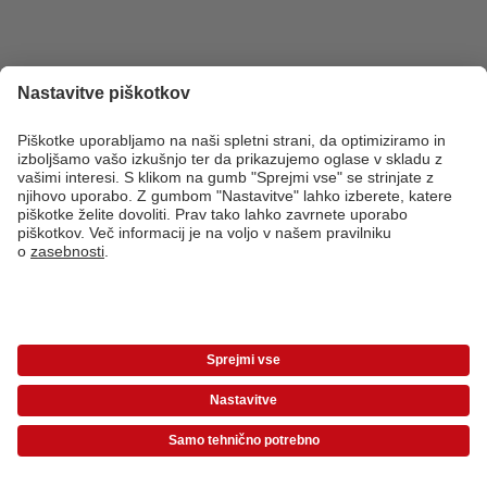
*Cene so priporočene potrošniške cene in vključujejo DDV. Cene ne vključujejo
stroškov dostave!
Cenik